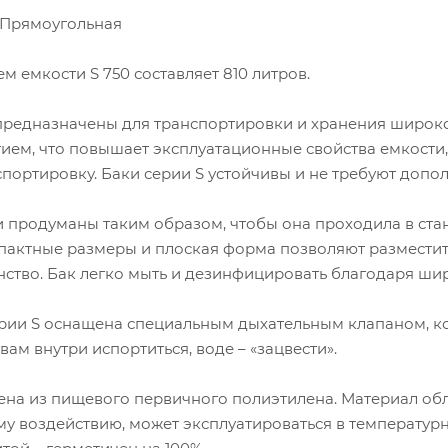
Прямоугольная
м емкости S 750 составляет 810 литров.
предназначены для транспортировки и хранения широко
ием, что повышает эксплуатационные свойства емкости
портировку. Баки серии S устойчивы и не требуют допо
и продуманы таким образом, чтобы она проходила в ст
пактные размеры и плоская форма позволяют разместить
ство. Бак легко мыть и дезинфицировать благодаря ши
рии S оснащена специальным дыхательным клапаном, ко
ам внутри испортиться, воде – «зацвести».
ена из пищевого первичного полиэтилена. Материал об
у воздействию, может эксплуатироваться в температурно