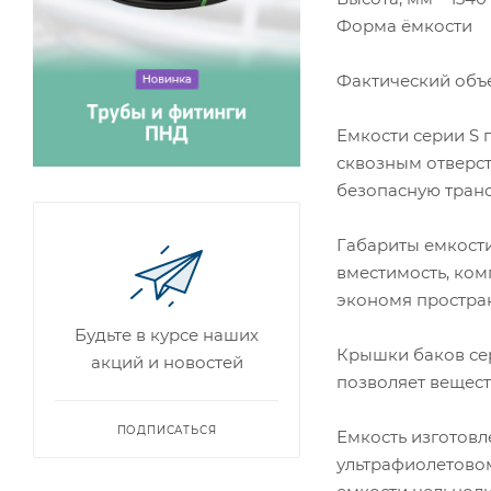
Форма ёмкости 
Фактический объе
Емкости серии S 
сквозным отверст
безопасную транс
Габариты емкост
вместимость, ком
экономя простран
Будьте в курсе наших
Крышки баков се
акций и новостей
позволяет веществ
ПОДПИСАТЬСЯ
Емкость изготовл
ультрафиолетовом