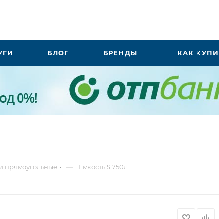
УГИ
БЛОГ
БРЕНДЫ
КАК КУПИ
—
и прямоугольные
Емкость S 750л