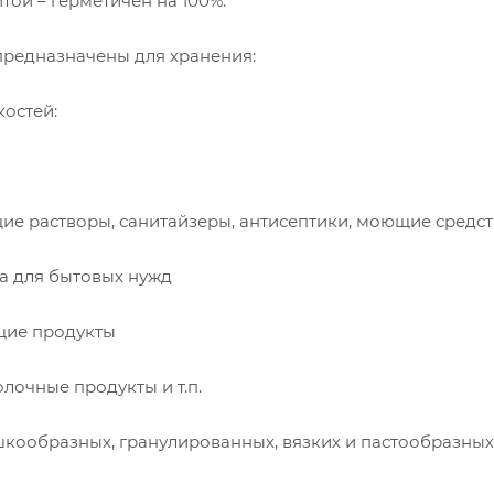
той – герметичен на 100%.
предназначены для хранения:
костей:
е растворы, санитайзеры, антисептики, моющие средст
да для бытовых нужд
щие продукты
олочные продукты и т.п.
шкообразных, гранулированных, вязких и пастообразны