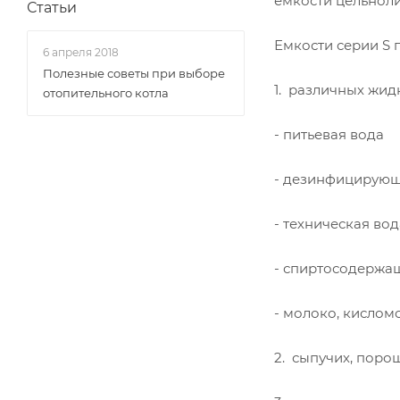
емкости цельноли
Статьи
Емкости серии S 
6 апреля 2018
Полезные советы при выборе
1. различных жид
отопительного котла
- питьевая вода
- дезинфицирующи
- техническая во
- спиртосодержа
- молоко, кислом
2. сыпучих, поро