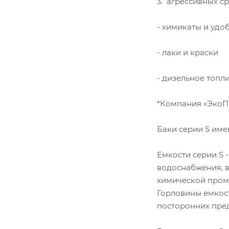
3. агрессивных ср
- химикаты и удо
- лаки и крас
- дизельное топлив
*Компания «ЭкоПр
Баки серии S име
Емкости серии S 
водоснабжения, 
химической пром
Горловины емкост
посторонних пред