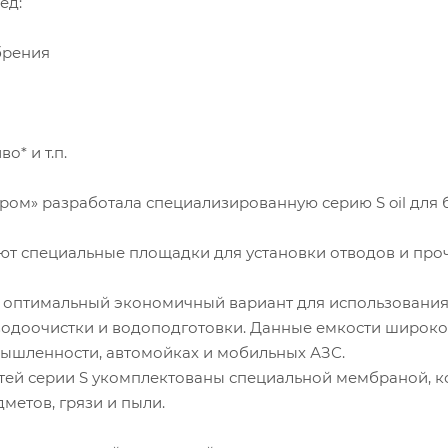
ед:
брения
ки
о* и т.п.
ом» разработала специализированную серию S oil для 
ют специальные площадки для установки отводов и про
- оптимальный экономичный вариант для использования 
водоочистки и водоподготовки. Данные емкости широко
ышленности, автомойках и мобильных АЗС.
ей серии S укомплектованы специальной мембраной, ко
метов, грязи и пыли.