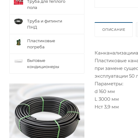
Труба для теплого
пола
Труба и фитинги
ПНД
ОПИСАНИЕ
Пластиковые
погреба
Канканализацииал
Пластиковые кан
Бытовые
кондиционеры
при замене сущес
эксплуатации 50 л
Параметры:
d 160 мм
L 3000 мм
Hст 3,9 мм