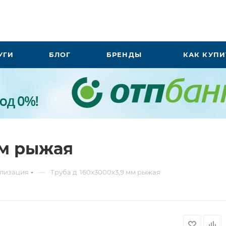
УГИ
БЛОГ
БРЕНДЫ
КАК КУПИ
мм рыжая
—
лизация
Труба д. 160х3000х3,9 мм рыжая