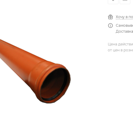
Хочу в п
Самовыво
Доставка
Цена действи
от цен в роз