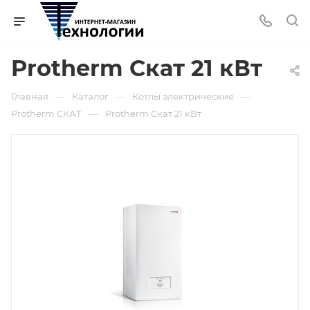
Protherm Скат 21 кВт
—
—
—
Главная
Каталог
Котлы электрические
—
Protherm СКАТ
Protherm Скат 21 кВт