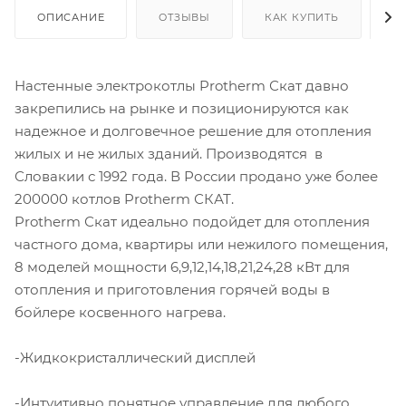
ОПИСАНИЕ
ОТЗЫВЫ
КАК КУПИТЬ
О
Настенные электрокотлы Protherm Скат давно
закрепились на рынке и позиционируются как
надежное и долговечное решение для отопления
жилых и не жилых зданий. Производятся в
Словакии с 1992 года. В России продано уже более
200000 котлов Protherm СКАТ.
Protherm Скат идеально подойдет для отопления
частного дома, квартиры или нежилого помещения,
8 моделей мощности 6,9,12,14,18,21,24,28 кВт для
отопления и приготовления горячей воды в
бойлере косвенного нагрева.
-Жидкокристаллический дисплей
-Интуитивно понятное управление для любого