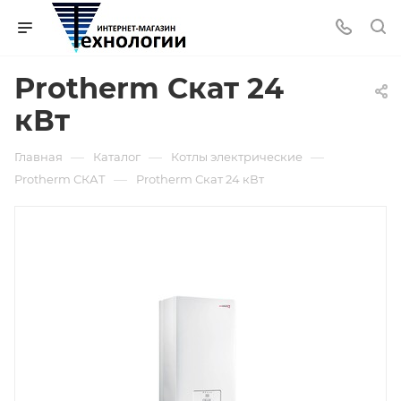
Protherm Скат 24
кВт
—
—
—
Главная
Каталог
Котлы электрические
—
Protherm СКАТ
Protherm Скат 24 кВт