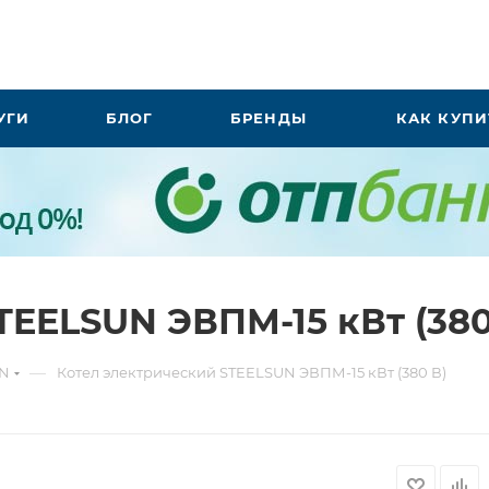
УГИ
БЛОГ
БРЕНДЫ
КАК КУПИ
TEELSUN ЭВПМ-15 кВт (380
—
UN
Котел электрический STEELSUN ЭВПМ-15 кВт (380 В)