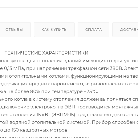
ОТЗЫВЫ
КАК КУПИТЬ
ОПЛАТА
ДОСТАВ
КИЕ ХАРАКТЕРИСТИКИ
пользуются для отопления зданий имеющих открытую ил
е 0,15 МПа, при напряжении трехфазной сети 380В. Элек
ими отопительными котлами, функционирующими на тве
одержащих вредных паров кислот, взрывоопасных газов
ха не более 80% при температуре +25°С.
ьного котла в систему отопления должен выполняться 
одключение электрокотла ЭВП производится монтажным 
тел отопления 15 кВт (ЭВПМ-15) предназначен для орг
той водяной отопительной системой. Прибор способен
 до 150 квадратных метров.
можно и в правую и в левую сторону.