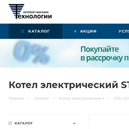
КАТАЛОГ
АКЦИИ
УСЛ
Котел электрический S
—
—
—
Главная
Каталог
Котлы электрические
SТELS
КАТАЛОГ