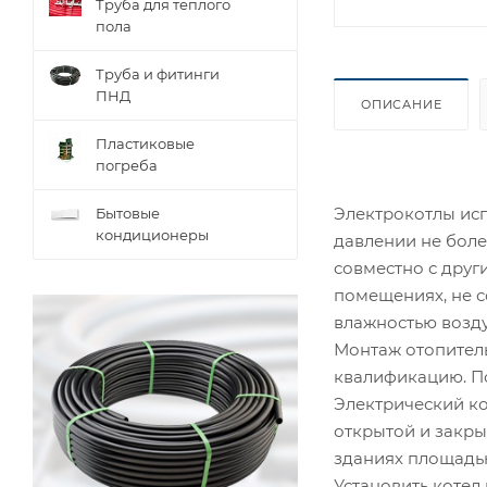
Труба для теплого
пола
Труба и фитинги
ПНД
ОПИСАНИЕ
Пластиковые
погреба
ТЕХНИЧЕС
Электрокотлы ис
Бытовые
кондиционеры
давлении не боле
совместно с друг
помещениях, не с
влажностью возду
Монтаж отопител
квалификацию. П
Электрический ко
открытой и закры
зданиях площадью
Установить котел 