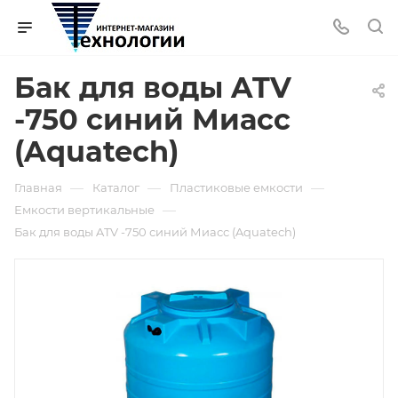
Бак для воды ATV
-750 синий Миасс
(Aquatech)
—
—
—
Главная
Каталог
Пластиковые емкости
—
Емкости вертикальные
Бак для воды ATV -750 синий Миасс (Aquatech)