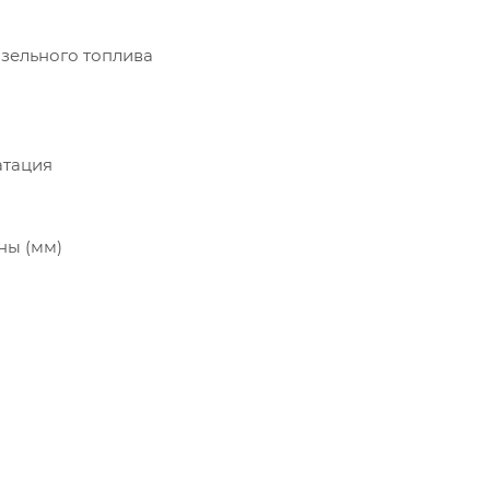
изельного топлива
атация
ны (мм)