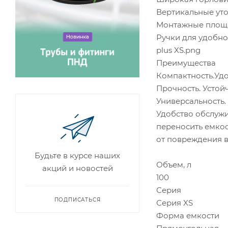
Вертикальные ут
Монтажные площад
Ручки для удобно
plus XS.png
Преимущества
Компактность.Удо
Прочность. Устой
Универсальность.
Удобство обслужи
переносить емкос
от повреждения в
Будьте в курсе наших
Объем, л
акций и новостей
100
Серия
ПОДПИСАТЬСЯ
Серия XS
Форма емкости