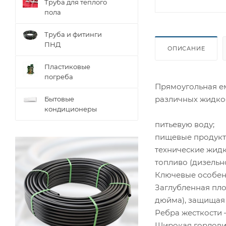
Труба для теплого
пола
Труба и фитинги
ПНД
ОПИСАНИЕ
Пластиковые
погреба
Прямоугольная ем
различных жидкос
Бытовые
кондиционеры
питьевую воду;
пищевые продукты
технические жидк
топливо (дизельно
Ключевые особен
Заглубленная пло
дюйма), защищая 
Ребра жесткости
Широкая горловин