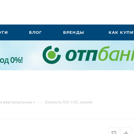
УГИ
БЛОГ
БРЕНДЫ
КАК КУПИ
—
и вертикальные
Емкость 100 л ХС синий