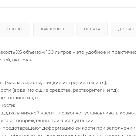
ОТЗЫВЫ
КАК КУПИТЬ
ОПЛАТА
ДОСТАВ
кость XS объемом 100 литров – это удобное и практичн
тей, включая:
 (масла, сиропы, жидкие ингредиенты и тд);
ости (вода, моющие средства, растворители и тд);
е топливо и тд).
ности:
щадка в нижней части – позволяет устанавливать краны,
его от повреждений при эксплуатации.
 – предотвращают деформацию емкости при заполнении
а – обеспечивает легкую очистку бака без специальных