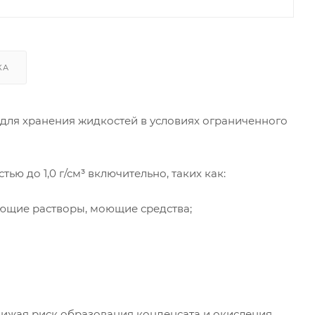
КА
 для хранения жидкостей в условиях ограниченного
ю до 1,0 г/см³ включительно, таких как:
ующие растворы, моющие средства;
снижая риск образования конденсата и окисления